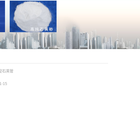
型石英管
1-15