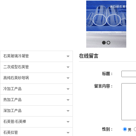
1
2
在线留言
栏目导航
石英玻璃冷凝管
二次成型石英管
标题 :
高纯石英砂坩埚
留言内容 :
冷加工产品
热加工产品
深加工产品
石英管/石英棒
性别 :
男
石英拉管